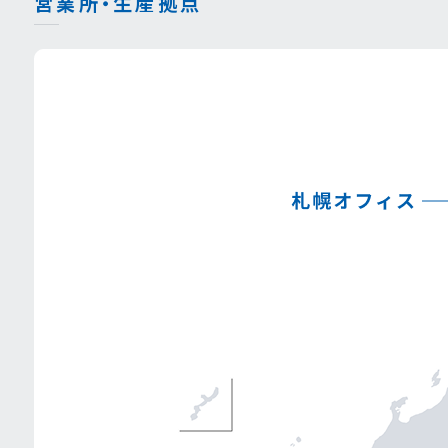
営業所‧⽣産拠点