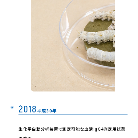
2018
平成30年
⽣化学⾃動分析装置で測定可能な⾎清IgG4測定⽤試薬