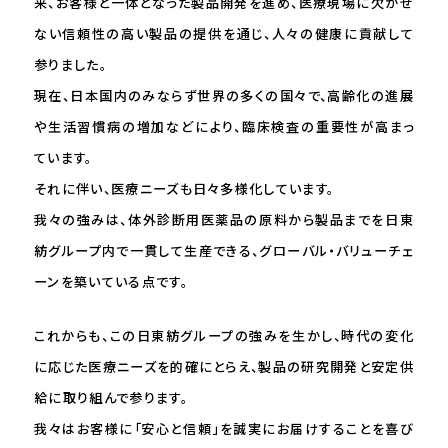
来、お客様と⼀体となった製品開発を進め、医療現場に⽋かせ
ない信頼性の⾼い製品の提供を通じ、⼈々の健康に貢献して
参りました。
現在、⽇本国内のみならず世界の多くの国々で、⾼齢化の進展
や⽣活習慣病の増加などにより、臨床検査の重要性が⾼まっ
ています。
それに伴い、医療ニーズも⽇々多様化しています。
我々の強みは、体外診断⽤医薬品の原料から製品までを⽇東
紡グループ内で⼀貫して⽣産できる、グローバル・バリューチェ
ーンを築いている点です。
これからも、この⽇東紡グループの強みを⽣かし、時代の変化
に応じた医療ニーズを的確にとらえ、製品の研究開発と安定供
給に取り組んで参ります。
我々はお客様に「安⼼と信頼」を誠実にお届けすることを喜び