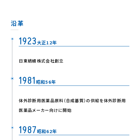
沿革
1923
⼤正12年
⽇東紡績株式会社創⽴
1981
昭和56年
体外診断⽤医薬品原料（合成基質）の供給を体外診断⽤
医薬品メーカー向けに開始
1987
昭和62年