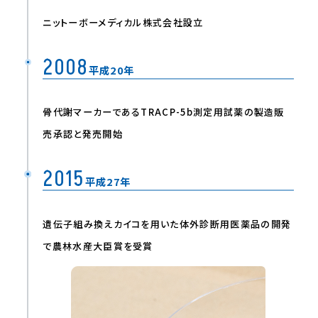
ニットーボーメディカル株式会社設⽴
2008
平成20年
⾻代謝マーカーであるTRACP-5b測定⽤試薬の製造販
売承認と発売開始
2015
平成27年
遺伝子組み換えカイコを⽤いた体外診断⽤医薬品の開発
で農林⽔産⼤⾂賞を受賞