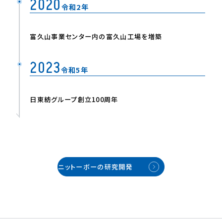
2020
令和2年
富久⼭事業センター内の富久⼭⼯場を増築
2023
令和5年
⽇東紡グループ創⽴100周年
ニットーボーの研究開発