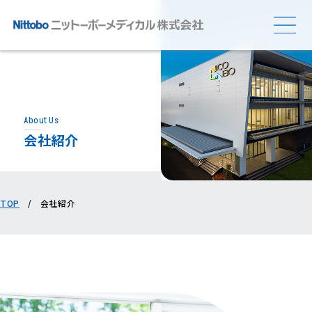
会社紹介
会社紹介
製品紹介
About Us
研究開発・生産拠点
会社紹介
体外診断用医薬品・認定検査試薬など
医療機関等との関係の透明性に関する指針
サステナビリティ
抗⾎清・ヒト特殊検体
研究⽤抗体（脳神経・がん関連等）、
その他キットなど
TOP
/
会社紹介
お知らせ
ー
コラム
お問い合わせ