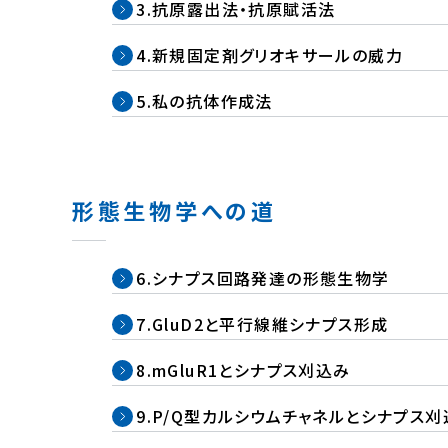
3.
抗原露出法・抗原賦活法
4.
新規固定剤グリオキサールの威力
5.
私の抗体作成法
形態生物学への道
6.
シナプス回路発達の形態生物学
7.
GluD2と平行線維シナプス形成
8.
mGluR1とシナプス刈込み
9.
P/Q型カルシウムチャネルとシナプス刈