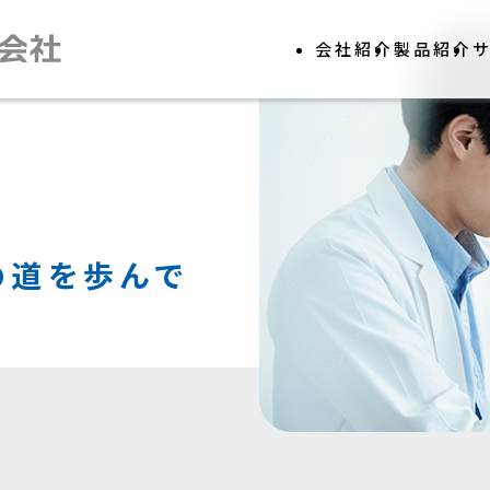
会社紹介
製品紹介
研究開発・生
体
医療機関等と
抗
研
そ
の道を歩んで
ー