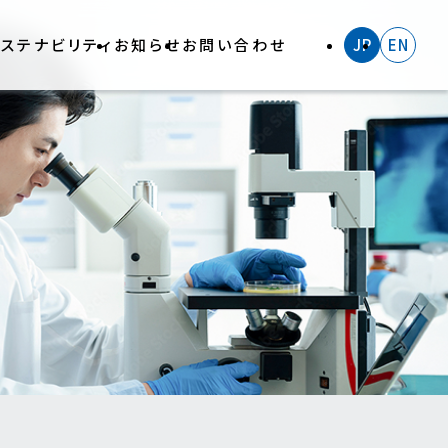
サステナビリティ
お知らせ
お問い合わせ
JP
EN
産拠点
外診断用医薬品・認定検査試薬など
の関係の透明性に関する指針
⾎清・ヒト特殊検体
究⽤抗体（脳神経・がん関連等）、
の他キットなど
コラム