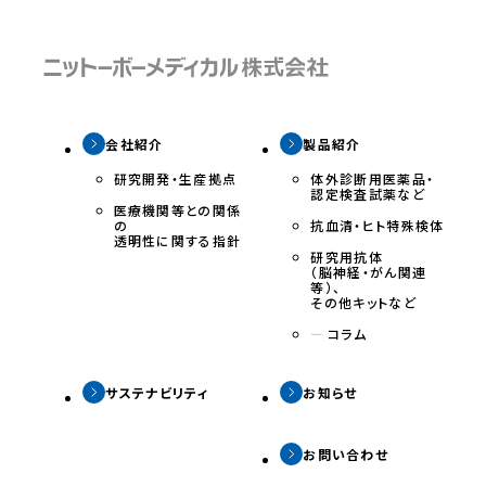
会社紹介
製品紹介
研究開発・生産拠点
体外診断用医薬品・
認定検査試薬など
医療機関等との関係
の
抗⾎清・ヒト特殊検体
透明性に関する指針
研究⽤抗体
（脳神経・がん関連
等）、
その他キットなど
ー
コラム
サステナビリティ
お知らせ
お問い合わせ