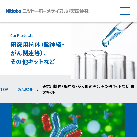
会社紹介
Our Products
研究⽤抗体（脳神経‧
会社紹介
がん関連等）、
製品紹介
研究開発・生産拠点
その他キットなど
体外診断用医薬品・認定検査試薬など
医療機関等との関係の透明性に関する指針
サステナビリティ
抗⾎清・ヒト特殊検体
研究⽤抗体（脳神経‧がん関連等）、その他キットなど 測
研究⽤抗体（脳神経・がん関連等）、
その他キットなど
TOP
/
製品紹介
/
定キット
お知らせ
ー
コラム
お問い合わせ