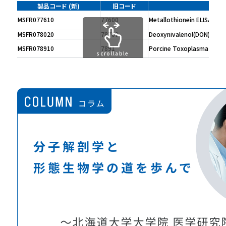
製品コード (新)
旧コード
MSFR077610
77600
Metallothionein ELISA Kit
MSFR078020
78700
Deoxynivalenol(DON) ELISA
MSFR078910
7891
Porcine Toxoplasma Ab ELI
scrollable