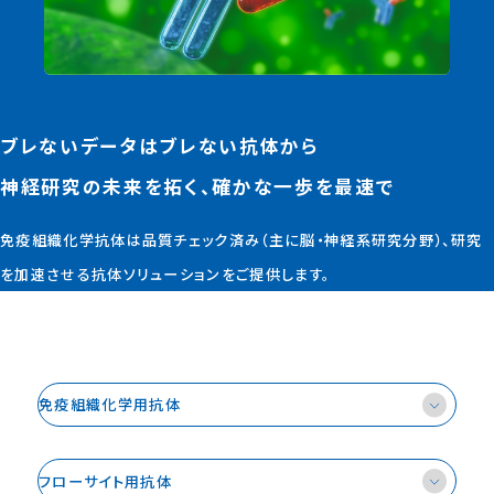
JP
EN
ブレないデータはブレない抗体から
神経研究の未来を拓く、確かな一歩を最速で
免疫組織化学抗体は品質チェック済み（主に脳・神経系研究分野）、研究
を加速させる抗体ソリューションをご提供します。
免疫組織化学⽤抗体
フローサイト⽤抗体