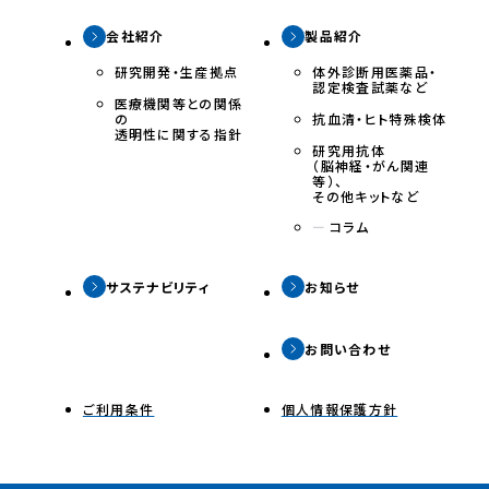
会社紹介
製品紹介
研究開発・生産拠点
体外診断用医薬品・
認定検査試薬など
医療機関等との関係
の
抗⾎清・ヒト特殊検体
透明性に関する指針
研究⽤抗体
（脳神経・がん関連
等）、
その他キットなど
ー
コラム
サステナビリティ
お知らせ
お問い合わせ
ご利⽤条件
個⼈情報保護⽅針